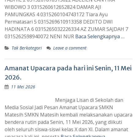
WIBOWO 3 0315260612652824 DAMAR AJI
PAMUNGKAS 4 0315260104743172 Tiara Ayu
Permatasari 5 0315269610913358 DEDITO DWI
HADINATA 6 0315265032226334 AZ ZUMAR SAJDAH 7
0315262598940072 NENI NUR
Baca Selengkapnya …
Tak Berkategori
Leave a comment
Amanat Upacara pada hari ini Senin, 11 Mei
2026.
11 Mei 2026
Menjaga Lisan di Sekolah dan
Media Sosial Jadi Pesan Amanat Upacara SMKN
Matesih SMKN Matesih kembali melaksanakan upacara
bendera rutin pada Senin, 11 Mei 2026, yang diikuti
oleh seluruh siswa-siswi kelas X dan XI. Dalam amanat
upacara kali ini, peserta
Baca Selengkapnya …