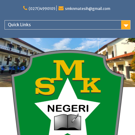
Skip
to
(0271)4990105
smknmatesih@gmail.com
content
Quick Links