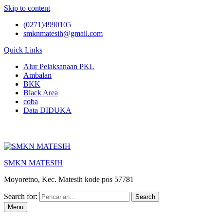
Skip to content
(0271)4990105
smknmatesih@gmail.com
Quick Links
Alur Pelaksanaan PKL
Ambalan
BKK
Black Area
coba
Data DIDUKA
SMKN MATESIH
Moyoretno, Kec. Matesih kode pos 57781
Search for:
Menu