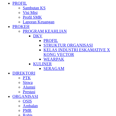
PROFIL
Sambutan KS
Visi Misi
Profil SMK
Laporan Keuangan
PROKEH
PROGRAM KEAHLIAN
DKV
PROFIL
STRUKTUR ORGANISASI
KELAS INDUSTRI ESKAMATIVE X
KONG VECTOR
WEARPAK
KULINER
SERAGAM
DIREKTORI
PTK
Siswa
Alumni
Prestasi
ORGANISASI
OSIS
Ambalan
PMR
Rohis