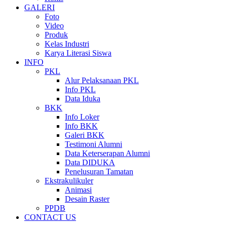
GALERI
Foto
Video
Produk
Kelas Industri
Karya Literasi Siswa
INFO
PKL
Alur Pelaksanaan PKL
Info PKL
Data Iduka
BKK
Info Loker
Info BKK
Galeri BKK
Testimoni Alumni
Data Keterserapan Alumni
Data DIDUKA
Penelusuran Tamatan
Ekstrakulikuler
Animasi
Desain Raster
PPDB
CONTACT US