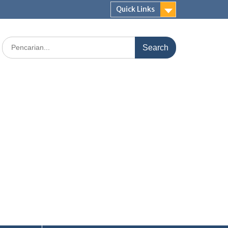
Quick Links
Search
for: