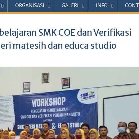
ORGANISASI
GALERI
INFO
CONT
lajaran SMK COE dan Verifikasi
ri matesih dan educa studio