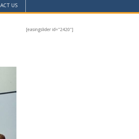
ACT US
[easingslider id="2420"]