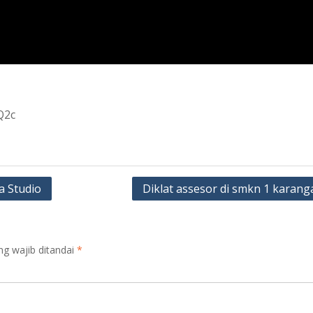
Q2c
 Studio
Diklat assesor di smkn 1 karang
ng wajib ditandai
*