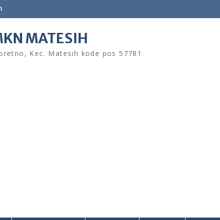
m
KN MATESIH
retno, Kec. Matesih kode pos 57781