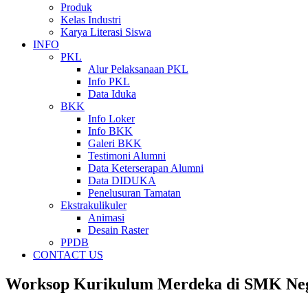
Produk
Kelas Industri
Karya Literasi Siswa
INFO
PKL
Alur Pelaksanaan PKL
Info PKL
Data Iduka
BKK
Info Loker
Info BKK
Galeri BKK
Testimoni Alumni
Data Keterserapan Alumni
Data DIDUKA
Penelusuran Tamatan
Ekstrakulikuler
Animasi
Desain Raster
PPDB
CONTACT US
Worksop Kurikulum Merdeka di SMK Neg