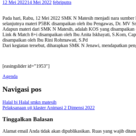
12 Mei 2022
14 Mei 2022
febriputra
Pada hari, Rabu, 12 Mei 2022 SMK N Matesih menjadi nara sumber 
selanjutnya materi P5BK disampaikan oleh ibu Pengawas, Dr. MV Sr
Adapun materi dari SMK N Matesih, adalah KOS yang disampaikan 
Link & Match 8+i disampaikan oleh Ibu Anita Iskhayati, S.Kom, Capai
disampaikan oleh Ibu Rini Rohmawati, S.Pd
Dari kegiatan tersebut, diharapkan SMK N Jenawi, mendapatkan pe
[easingslider id=”1953″]
Agenda
Navigasi pos
Halal bi Halal smkn matesih
Pelaksanaan uji klaster Animasi 2 Dimensi 2022
Tinggalkan Balasan
Alamat email Anda tidak akan dipublikasikan.
Ruas yang wajib ditan