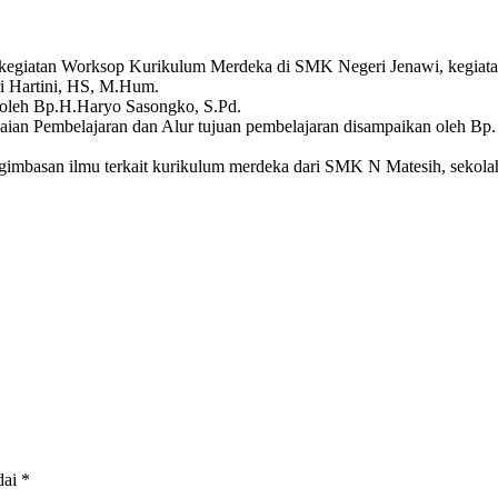
kegiatan Worksop Kurikulum Merdeka di SMK Negeri Jenawi, kegiata
i Hartini, HS, M.Hum.
oleh Bp.H.Haryo Sasongko, S.Pd.
an Pembelajaran dan Alur tujuan pembelajaran disampaikan oleh Bp. Fe
ngimbasan ilmu terkait kurikulum merdeka dari SMK N Matesih, sekol
dai
*