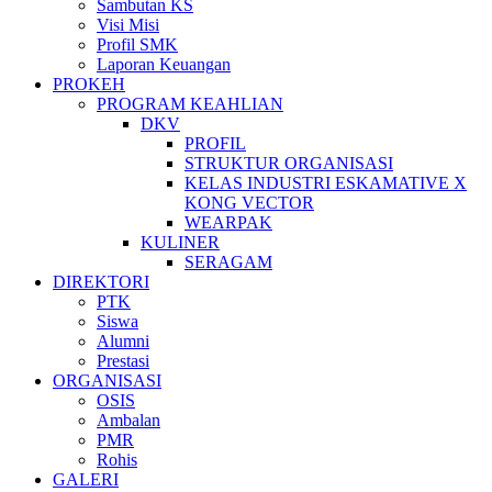
Sambutan KS
Visi Misi
Profil SMK
Laporan Keuangan
PROKEH
PROGRAM KEAHLIAN
DKV
PROFIL
STRUKTUR ORGANISASI
KELAS INDUSTRI ESKAMATIVE X
KONG VECTOR
WEARPAK
KULINER
SERAGAM
DIREKTORI
PTK
Siswa
Alumni
Prestasi
ORGANISASI
OSIS
Ambalan
PMR
Rohis
GALERI