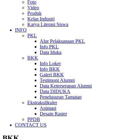
Foto
Video
Produk
Kelas Industri
Karya Literasi Siswa
INFO
PKL
Alur Pelaksanaan PKL
Info PKL
Data Iduka
BKK
Info Loker
Info BKK
Galeri BKK
Testimoni Alumni
Data Keterserapan Alumni
Data DIDUKA
Penelusuran Tamatan
Ekstrakulikuler
Animasi
Desain Raster
PPDB
CONTACT US
BKK