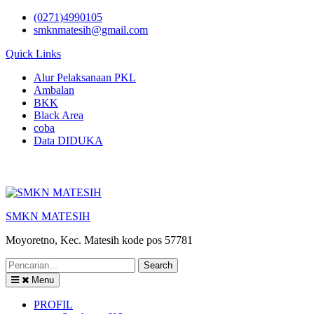
Skip
(0271)4990105
to
smknmatesih@gmail.com
content
Quick Links
Alur Pelaksanaan PKL
Ambalan
BKK
Black Area
coba
Data DIDUKA
SMKN MATESIH
Moyoretno, Kec. Matesih kode pos 57781
Search
for:
Menu
PROFIL