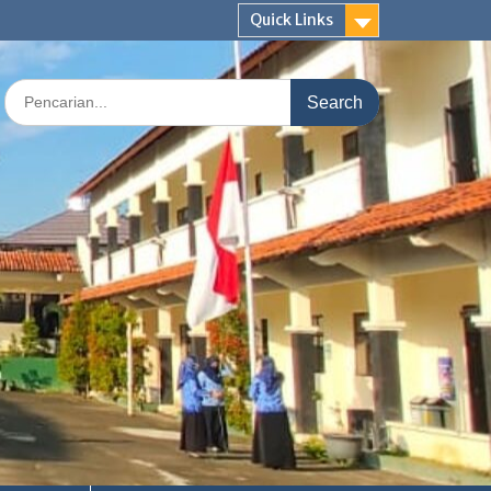
Quick Links
Search
for: