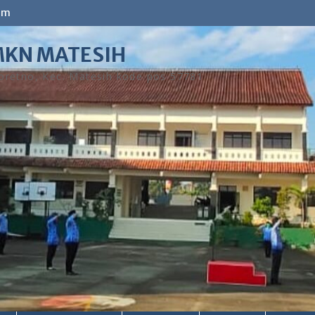
om
KN MATESIH
retno, Kec. Matesih kode pos 57781