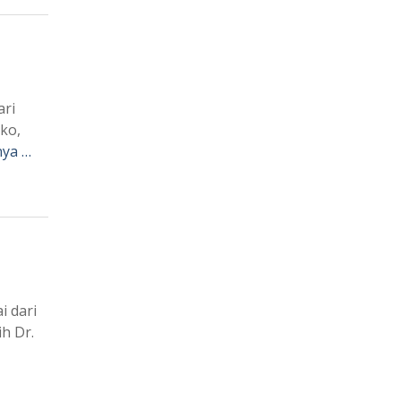
ari
ko,
nya …
 dari
h Dr.