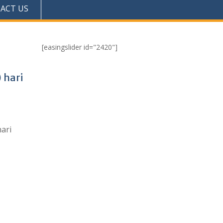
ACT US
[easingslider id="2420"]
 hari
ari