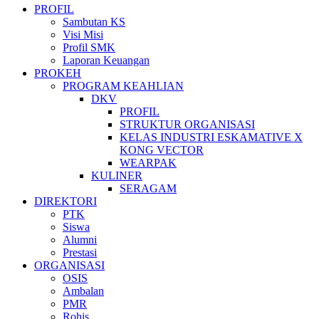
PROFIL
Sambutan KS
Visi Misi
Profil SMK
Laporan Keuangan
PROKEH
PROGRAM KEAHLIAN
DKV
PROFIL
STRUKTUR ORGANISASI
KELAS INDUSTRI ESKAMATIVE X
KONG VECTOR
WEARPAK
KULINER
SERAGAM
DIREKTORI
PTK
Siswa
Alumni
Prestasi
ORGANISASI
OSIS
Ambalan
PMR
Rohis