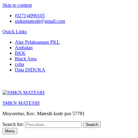
Skip to content
(0271)4990105
smknmatesih@gmail.com
Quick Links
Alur Pelaksanaan PKL
Ambalan
BKK
Black Area
coba
Data DIDUKA
SMKN MATESIH
Moyoretno, Kec. Matesih kode pos 57781
Search for:
Menu