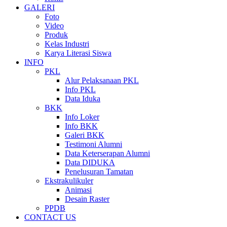
GALERI
Foto
Video
Produk
Kelas Industri
Karya Literasi Siswa
INFO
PKL
Alur Pelaksanaan PKL
Info PKL
Data Iduka
BKK
Info Loker
Info BKK
Galeri BKK
Testimoni Alumni
Data Keterserapan Alumni
Data DIDUKA
Penelusuran Tamatan
Ekstrakulikuler
Animasi
Desain Raster
PPDB
CONTACT US