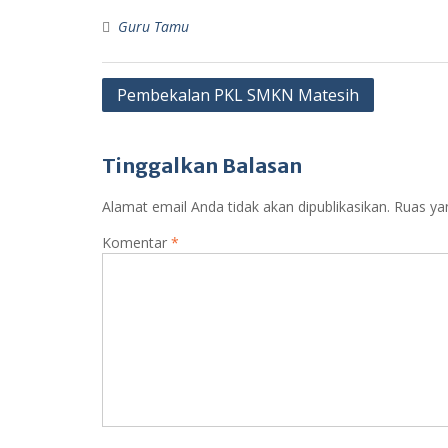
Guru Tamu
Navigasi
Pembekalan PKL SMKN Matesih
pos
Tinggalkan Balasan
Alamat email Anda tidak akan dipublikasikan.
Ruas ya
Komentar
*