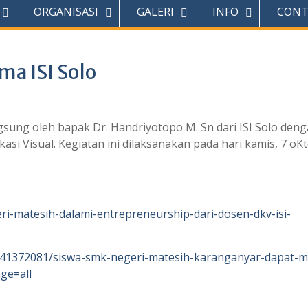
ORGANISASI
GALERI
INFO
CONT
ma ISI Solo
ngsung oleh bapak Dr. Handriyotopo M. Sn dari ISI Solo den
si Visual. Kegiatan ini dilaksanakan pada hari kamis, 7 oK
ri-matesih-dalami-entrepreneurship-dari-dosen-dkv-isi-
041372081/siswa-smk-negeri-matesih-karanganyar-dapat-ma
ge=all