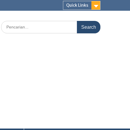
Quick Links
Search
for: