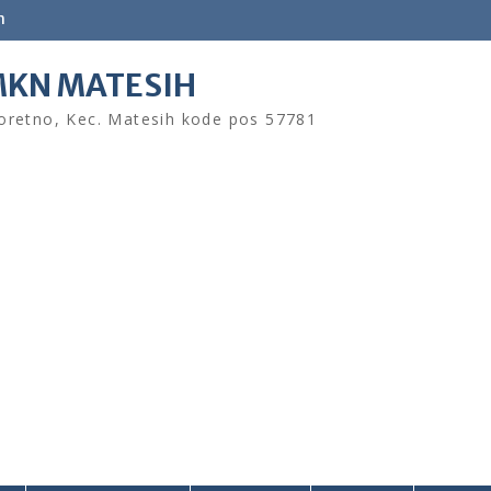
m
KN MATESIH
retno, Kec. Matesih kode pos 57781