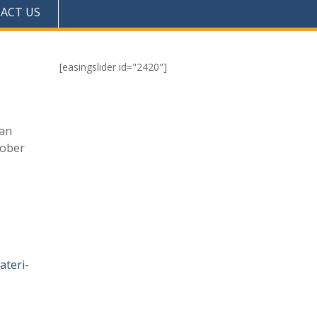
ACT US
[easingslider id="2420"]
gan
tober
teri-