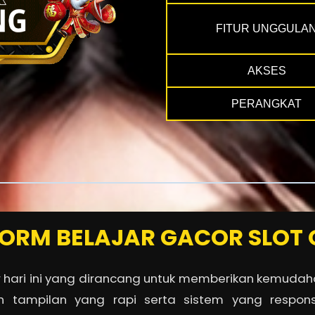
FITUR UNGGULA
AKSES
PERANGKAT
FORM BELAJAR GACOR SLOT O
r hari ini yang dirancang untuk memberikan kemudaha
an tampilan yang rapi serta sistem yang respon