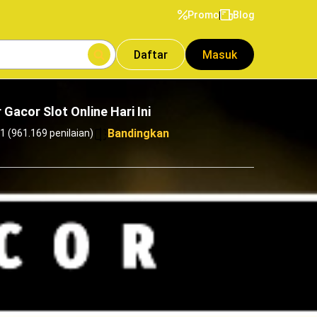
Promo
Blog
Daftar
Masuk
 Gacor Slot Online Hari Ini
Bandingkan
1 (961.169 penilaian)