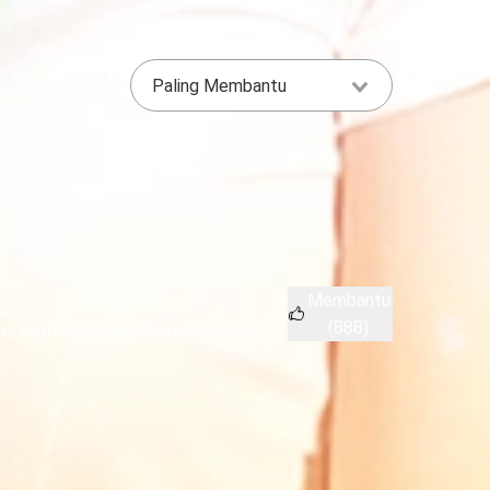
Paling Membantu
Membantu
(888)
 game Slot88 mudah ditemukan lewat