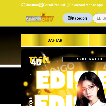
Bantuan
Portal Penjual
Download Mobile App
Kategori
EDIS
DAFTAR