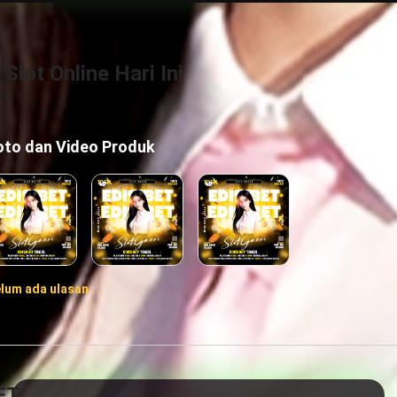
Slot Online Hari Ini
oto dan Video Produk
lum ada ulasan
ET