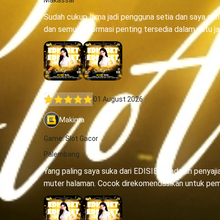
Makassar
Sudah cukup lama jadi pengguna setia dan saya sen
dan semua informasi penting tersedia dalam satu jal
01 August 2026
Makima
Game: Slot Gacor
Palembang
Yang paling saya suka dari EDISIBET adalah penyaji
muter halaman. Cocok direkomendasikan untuk pem