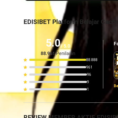
EDISIBET Platform Belajar Gacor 
5.0
F
/ 5.0
88.961
Penilaian
5
88.888
4
961
3
96
2
9
Be
1
1
REVIEW MEMBER AKTIF EDISIB