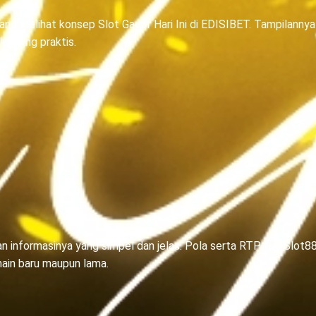
ang melihat konsep Slot Gacor Hari Ini di EDISIBET. Tampilannya
ur yang praktis.
an informasinya yang simpel dan jelas. Pola serta RTP live Slo
ain baru maupun lama.