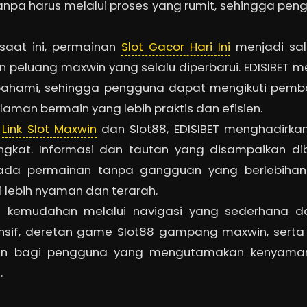
npa harus melalui proses yang rumit, sehingga pen
saat ini, permainan
Slot Gacor Hari Ini
menjadi sal
 peluang maxwin yang selalu diperbarui. EDISIBET m
ipahami, sehingga pengguna dapat mengikuti pemb
man bermain yang lebih praktis dan efisien.
a
Link Slot Maxwin
dan Slot88, EDISIBET menghadirkan
gkat. Informasi dan tautan yang disampaikan dibu
da permainan tanpa gangguan yang berlebihan.
lebih nyaman dan terarah.
kan kemudahan melalui navigasi yang sederhana
onsif, deretan game Slot88 gampang maxwin, serta
evan bagi pengguna yang mengutamakan kenyaman
.