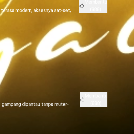
Membantu
(888)
 terasa modern, aksesnya sat-set,
Membantu
(888)
t88 gampang dipantau tanpa muter-