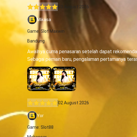
03 August 2026
Mikasa
Game: Slot Maxwin
Bandung
Awalnya cuma penasaran setelah dapat rekomendasi 
Sebagai pemain baru, pengalaman pertamanya tera
02 August 2026
Yor
Game: Slot88