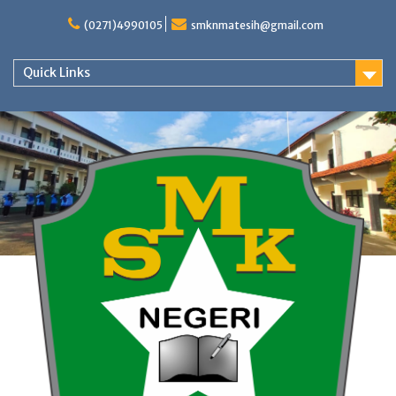
Skip
to
(0271)4990105
smknmatesih@gmail.com
content
Quick Links