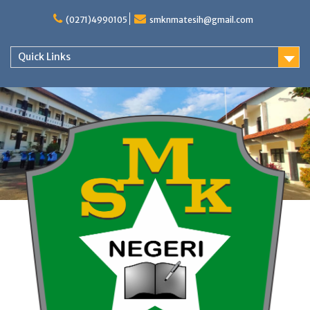
Skip
to
(0271)4990105
smknmatesih@gmail.com
content
Quick Links