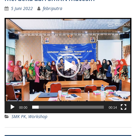
5 Juni 2022
febriputra
Pemutar
Video
00:00
00:14
SMK PK
,
Workshop