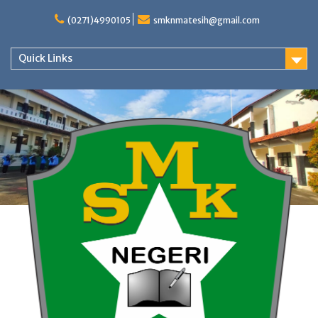
Skip
to
(0271)4990105
smknmatesih@gmail.com
content
Quick Links