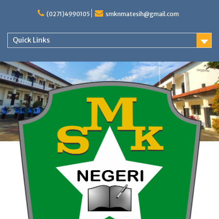
Skip
to
(0271)4990105
smknmatesih@gmail.com
content
Quick Links