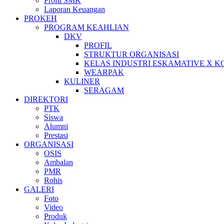
Profil SMK
Laporan Keuangan
PROKEH
PROGRAM KEAHLIAN
DKV
PROFIL
STRUKTUR ORGANISASI
KELAS INDUSTRI ESKAMATIVE X 
WEARPAK
KULINER
SERAGAM
DIREKTORI
PTK
Siswa
Alumni
Prestasi
ORGANISASI
OSIS
Ambalan
PMR
Rohis
GALERI
Foto
Video
Produk