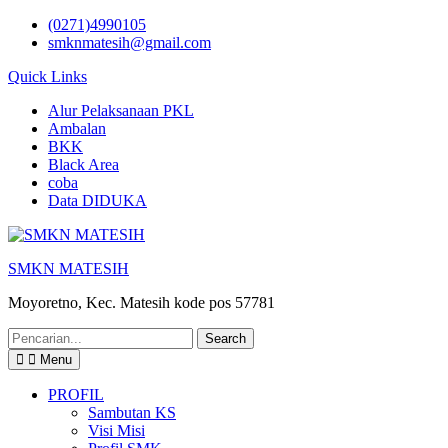
Skip
(0271)4990105
to
smknmatesih@gmail.com
content
Quick Links
Alur Pelaksanaan PKL
Ambalan
BKK
Black Area
coba
Data DIDUKA
SMKN MATESIH
Moyoretno, Kec. Matesih kode pos 57781
Search
for:
Menu
PROFIL
Sambutan KS
Visi Misi