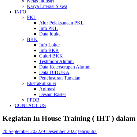
Kelas Industri
Karya Literasi Siswa
INFO
PKL
Alur Pelaksanaan PKL
Info PKL
Data Iduka
BKK
Info Loker
Info BKK
Galeri BKK
Testimoni Alumni
Data Keterserapan Alumni
Data DIDUKA
Penelusuran Tamatan
Ekstrakulikuler
Animasi
Desain Raster
PPDB
CONTACT US
Kegiatan In House Training ( IHT ) dala
20 September 2022
29 Desember 2022
febriputra