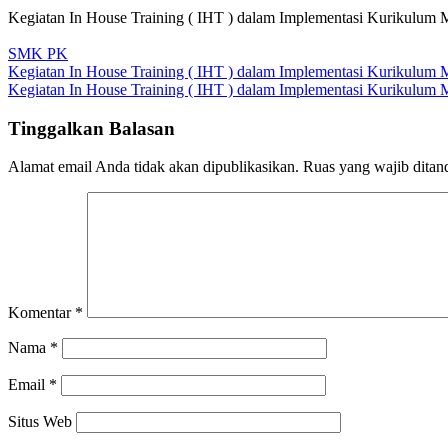
Kegiatan In House Training ( IHT ) dalam Implementasi Kurikulum M
SMK PK
Navigasi
Kegiatan In House Training ( IHT ) dalam Implementasi Kurikulum 
Kegiatan In House Training ( IHT ) dalam Implementasi Kurikulum M
pos
Tinggalkan Balasan
Alamat email Anda tidak akan dipublikasikan.
Ruas yang wajib ditan
Komentar
*
Nama
*
Email
*
Situs Web