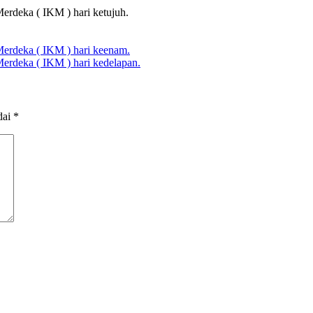
erdeka ( IKM ) hari ketujuh.
Merdeka ( IKM ) hari keenam.
erdeka ( IKM ) hari kedelapan.
dai
*