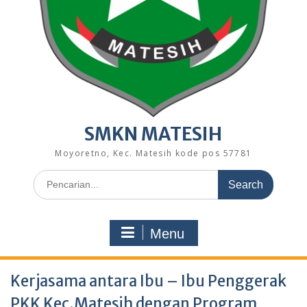
SMKN MATESIH
Moyoretno, Kec. Matesih kode pos 57781
Search
for:
Menu
Kerjasama antara Ibu – Ibu Penggerak
PKK Kec.Matesih dengan Program