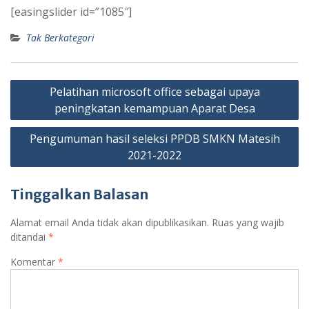
[easingslider id=”1085″]
Tak Berkategori
Navigasi
Pelatihan microsoft office sebagai upaya
pos
peningkatan kemampuan Aparat Desa
Pengumuman hasil seleksi PPDB SMKN Matesih
2021-2022
Tinggalkan Balasan
Alamat email Anda tidak akan dipublikasikan.
Ruas yang wajib
ditandai
*
Komentar
*