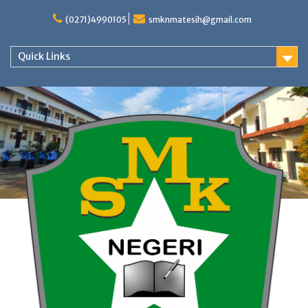
Skip
to
(0271)4990105
smknmatesih@gmail.com
content
Quick Links