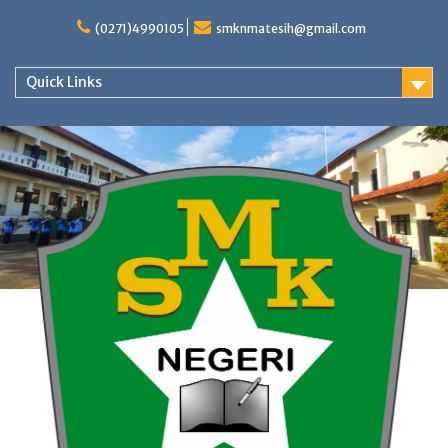
Skip
to
(0271)4990105
smknmatesih@gmail.com
content
Quick Links