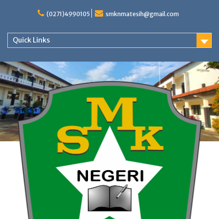
Skip
to
(0271)4990105
smknmatesih@gmail.com
content
Quick Links