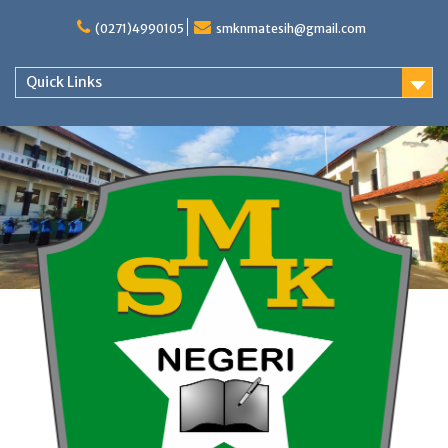
Skip
to
(0271)4990105
smknmatesih@gmail.com
content
Quick Links