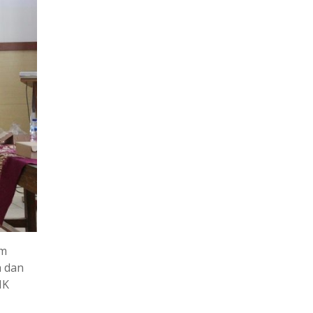
am
h dan
MK