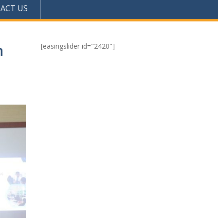
ACT US
[easingslider id="2420"]
n