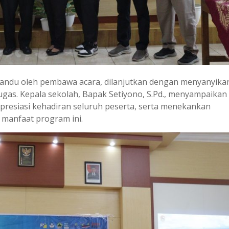
andu oleh pembawa acara, dilanjutkan dengan menyanyika
gas. Kepala sekolah, Bapak Setiyono, S.Pd., menyampaikan
resiasi kehadiran seluruh peserta, serta menekankan
manfaat program ini.