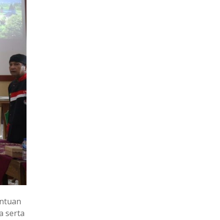
antuan
 serta