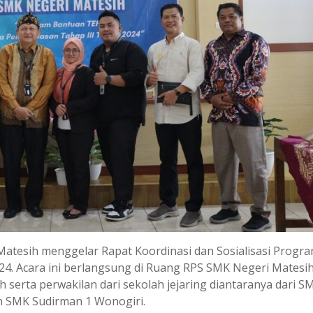
Matesih menggelar Rapat Koordinasi dan Sosialisasi Progr
. Acara ini berlangsung di Ruang RPS SMK Negeri Matesi
 serta perwakilan dari sekolah jejaring diantaranya dari S
n SMK Sudirman 1 Wonogiri.