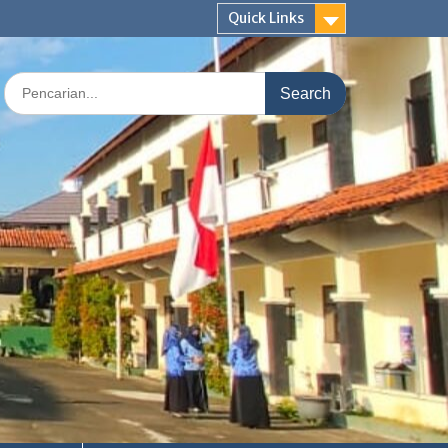
Quick Links
Search
for: