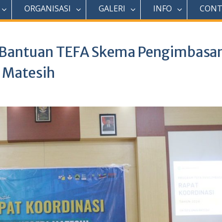
ORGANISASI
GALERI
INFO
CONT
m Bantuan TEFA Skema Pengimbasa
 Matesih