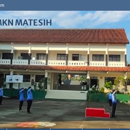
om
KN MATESIH
retno, Kec. Matesih kode pos 57781