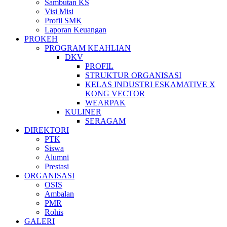
Sambutan KS
Visi Misi
Profil SMK
Laporan Keuangan
PROKEH
PROGRAM KEAHLIAN
DKV
PROFIL
STRUKTUR ORGANISASI
KELAS INDUSTRI ESKAMATIVE X
KONG VECTOR
WEARPAK
KULINER
SERAGAM
DIREKTORI
PTK
Siswa
Alumni
Prestasi
ORGANISASI
OSIS
Ambalan
PMR
Rohis
GALERI