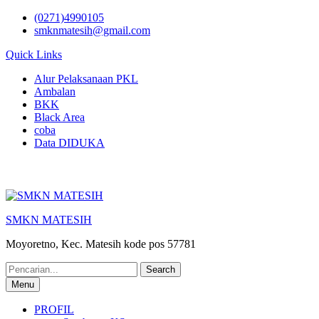
Skip
(0271)4990105
to
smknmatesih@gmail.com
content
Quick Links
Alur Pelaksanaan PKL
Ambalan
BKK
Black Area
coba
Data DIDUKA
SMKN MATESIH
Moyoretno, Kec. Matesih kode pos 57781
Search
for:
Menu
PROFIL