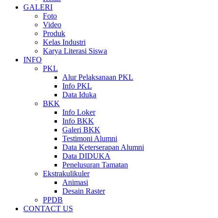
GALERI
Foto
Video
Produk
Kelas Industri
Karya Literasi Siswa
INFO
PKL
Alur Pelaksanaan PKL
Info PKL
Data Iduka
BKK
Info Loker
Info BKK
Galeri BKK
Testimoni Alumni
Data Keterserapan Alumni
Data DIDUKA
Penelusuran Tamatan
Ekstrakulikuler
Animasi
Desain Raster
PPDB
CONTACT US