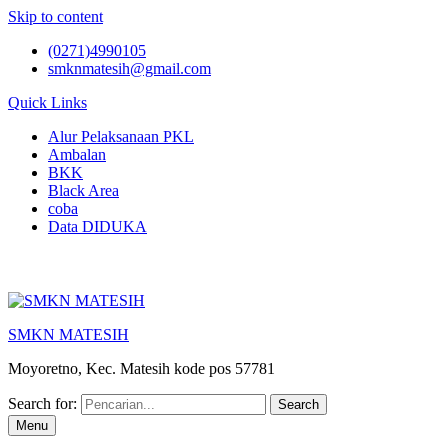
Skip to content
(0271)4990105
smknmatesih@gmail.com
Quick Links
Alur Pelaksanaan PKL
Ambalan
BKK
Black Area
coba
Data DIDUKA
SMKN MATESIH
Moyoretno, Kec. Matesih kode pos 57781
Search for:
Menu