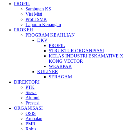
PROFIL
Sambutan KS
Visi Misi
Profil SMK
Laporan Keuangan
PROKEH
PROGRAM KEAHLIAN
DKV
PROFIL
STRUKTUR ORGANISASI
KELAS INDUSTRI ESKAMATIVE X
KONG VECTOR
WEARPAK
KULINER
SERAGAM
DIREKTORI
PTK
Siswa
Alumni
Prestasi
ORGANISASI
OSIS
Ambalan
PMR
Rohis