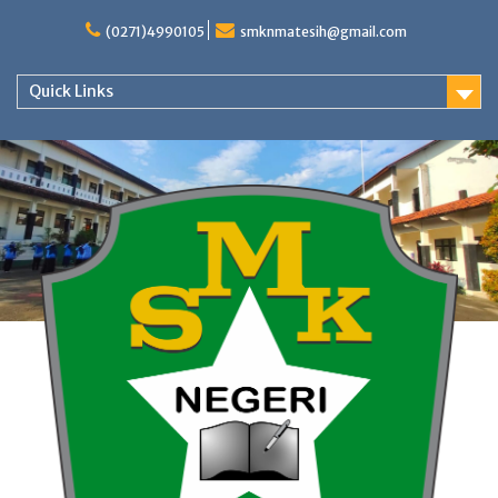
Skip
to
(0271)4990105
smknmatesih@gmail.com
content
Quick Links