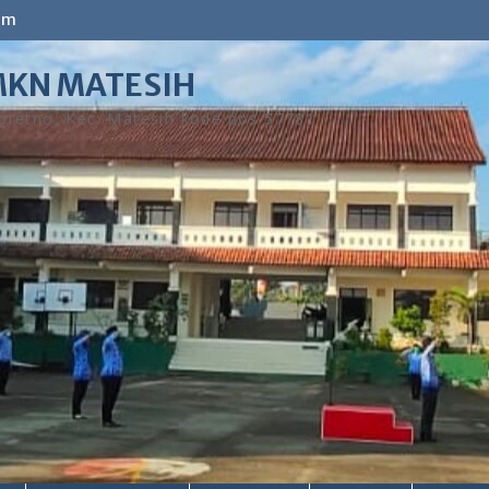
om
KN MATESIH
retno, Kec. Matesih kode pos 57781