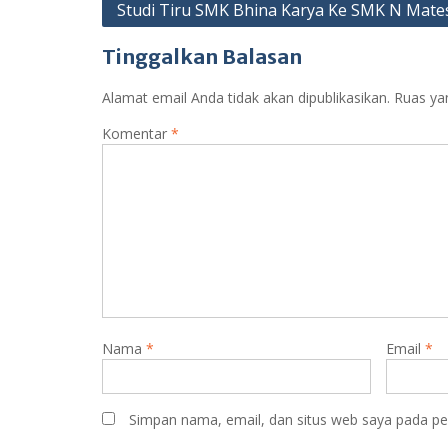
Navigasi
Studi Tiru SMK Bhina Karya Ke SMK N Mate
pos
Tinggalkan Balasan
Alamat email Anda tidak akan dipublikasikan.
Ruas ya
Komentar
*
Nama
*
Email
*
Simpan nama, email, dan situs web saya pada pe