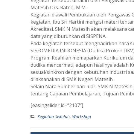
Kegiatan tersebut dihadiri oleh Pengawas Cab
Matesih Drs. Ratno, M.M.
Kegiatan diawali Pembukaan oleh Pengawas C
kegiatan, Ibu Sri Hartini mengisi materi te
Akreditasi. SMK N Matesih akan melaksanakan
data yang dibutuhkan di SISPENA.
Pada kegiatan tersebut menghadirkan nara su
SISFOMEDIA INDONESIA (Dudika Prokeh DKV) d
Program Keahlian memaparkan Kurikulum dan k
dudika mencermati, adapun hasilnya adalah 
sesuai/sinkron dengan kebutuhan industri sa
dilaksanakan di SMK Negeri Matesih.
Selain Nara Sumber dari luar, SMK N Matesi
tentang Capaian Pembelajaran, Tujuan Pembel
[easingslider id=”2107″]
Kegiatan Sekolah
,
Workshop