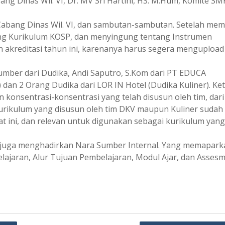
ang Dinas Wil. VI, Dr. MV Sri Hartini, HS. M.Hum, Komite SM
abang Dinas Wil. VI, dan sambutan-sambutan. Setelah me
ntang Kurikulum KOSP, dan menyingung tentang Instrumen
 akreditasi tahun ini, karenanya harus segera mengupload
mber dari Dudika, Andi Saputro, S.Kom dari PT EDUCA
an 2 Orang Dudika dari LOR IN Hotel (Dudika Kuliner). Ke
onsentrasi-konsentrasi yang telah disusun oleh tim, dari
Kurikulum yang disusun oleh tim DKV maupun Kuliner sudah
at ini, dan relevan untuk digunakan sebagai kurikulum yan
h juga menghadirkan Nara Sumber Internal. Yang memapark
ajaran, Alur Tujuan Pembelajaran, Modul Ajar, dan Assesm