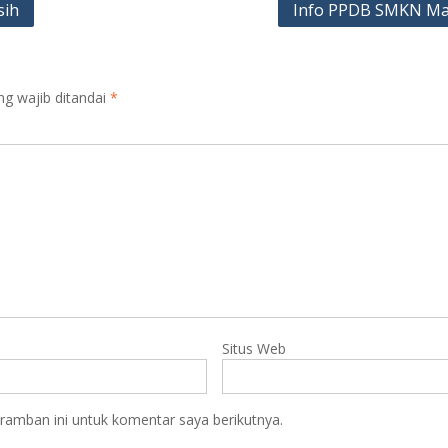
sih
Info PPDB SMKN Ma
ng wajib ditandai
*
Situs Web
ramban ini untuk komentar saya berikutnya.