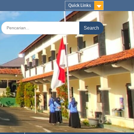
Quick Links
Search
for: