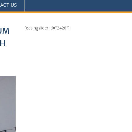
ACT US
[easingslider id="2420"]
UM
IH