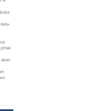
K N
mbuka
 data-
tua
 pihak
g akan
an
en.