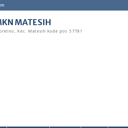
om
KN MATESIH
retno, Kec. Matesih kode pos 57781