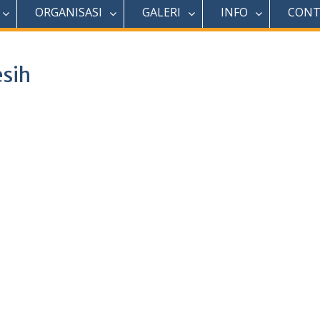
ORGANISASI
GALERI
INFO
CONT
sih