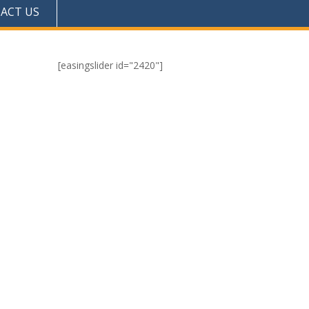
ACT US
[easingslider id="2420"]