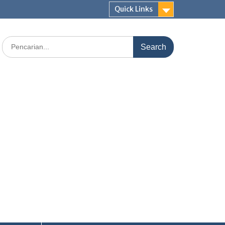
Quick Links
Search
for: