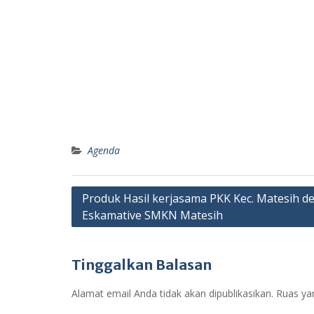
Agenda
Navigasi
Produk Hasil kerjasama PKK Kec. Matesih d
Eskamative SMKN Matesih
pos
Tinggalkan Balasan
Alamat email Anda tidak akan dipublikasikan.
Ruas ya